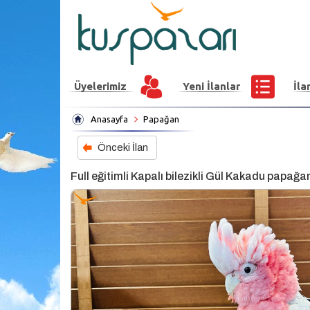
Üyelerimiz
Yeni İlanlar
İla
Anasayfa
Papağan
Önceki İlan
Full eğitimli Kapalı bilezikli Gül Kakadu papağa