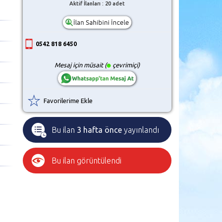
Aktif İlanları : 20 adet
0542 818 6450
Mesaj için müsait (
çevrimiçi)
Favorilerime Ekle
Bu ilan
3 hafta önce
yayınlandı
Bu ilan
görüntülendi