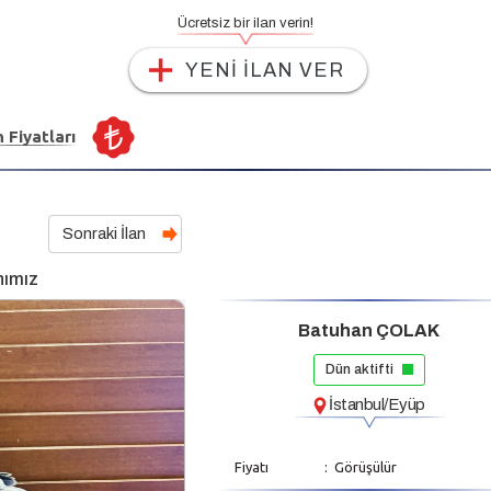
Ücretsiz bir ilan verin!
YENİ İLAN VER
n Fiyatları
Sonraki İlan
nımız
Batuhan ÇOLAK
Dün aktifti
İstanbul/Eyüp
Fiyatı
: Görüşülür