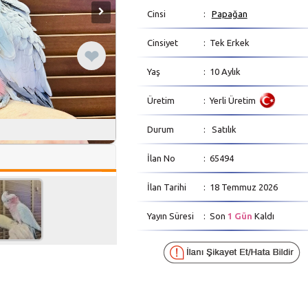
Cinsi
:
Papağan
Cinsiyet
: Tek Erkek
❤
Yaş
: 10 Aylık
Üretim
: Yerli Üretim
Durum
: Satılık
İlan No
: 65494
İlan Tarihi
: 18 Temmuz 2026
Yayın Süresi
: Son
1 Gün
Kaldı