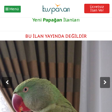
Ücretsiz
Menü
İlan Ver
Yeni
Papağan
İlanları
BU İLAN YAYINDA DEĞİLDİR