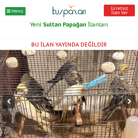
Ücretsiz
Menü
İlan Ver
Yeni
Sultan Papağan
İlanları
BU İLAN YAYINDA DEĞİLDİR