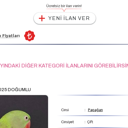
Ücretsiz bir ilan verin!
YENİ İLAN VER
n Fiyatları
YINDAKİ DİĞER KATEGORİ İLANLARINI GÖREBİLİRSİ
2025 DOĞUMLU
Cinsi
:
Papağan
Cinsiyet
: Çift