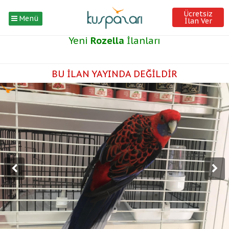
Ücretsiz
Menü
İlan Ver
Yeni
Rozella
İlanları
BU İLAN YAYINDA DEĞİLDİR