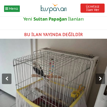
Ücretsiz
Menü
İlan Ver
Yeni
Sultan Papağan
İlanları
BU İLAN YAYINDA DEĞİLDİR