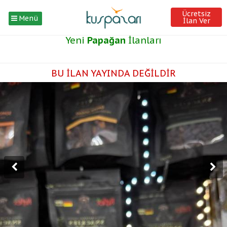
Ücretsiz
Menü
İlan Ver
Yeni
Papağan
İlanları
BU İLAN YAYINDA DEĞİLDİR