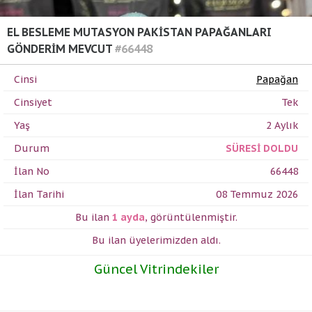
EL BESLEME MUTASYON PAKİSTAN PAPAĞANLARI
GÖNDERİM MEVCUT
#66448
Cinsi
Papağan
Cinsiyet
Tek
Yaş
2 Aylık
Durum
SÜRESİ DOLDU
İlan No
66448
İlan Tarihi
08 Temmuz 2026
Bu ilan
1 ayda
,
görüntülenmiştir.
Bu ilan üyelerimizden
aldı.
Güncel Vitrindekiler