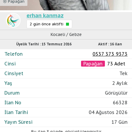
⦿ Papağan
erhan kanmaz
2 gün önce aktifti
Kocaeli / Gebze
Üyelik Tarihi : 15 Temmuz 2016
Aktif : 16 ilan
Telefon
0537 373 9373
Cinsi
Papağan
73 Adet
Cinsiyet
Tek
Yaş
2 Aylık
Durum
Görüşülür
İlan No
66328
İlan Tarihi
04 Ağustos 2026
Yayın Süresi
17 Gün
Bu ilan
3 günde
,
görüntülenmiştir