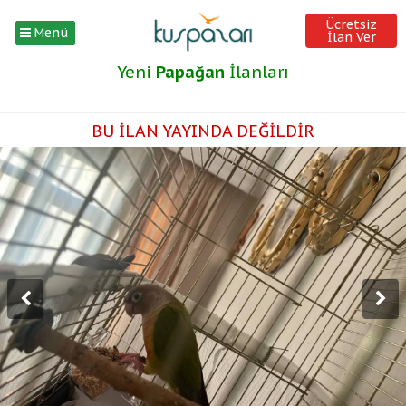
Ücretsiz
Menü
İlan Ver
Yeni
Papağan
İlanları
BU İLAN YAYINDA DEĞİLDİR