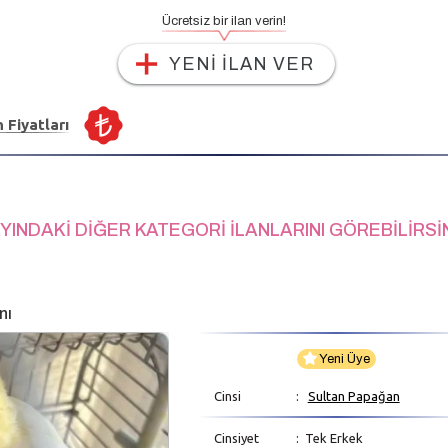
Ücretsiz bir ilan verin!
YENİ İLAN VER
n Fiyatları
YINDAKİ DİĞER KATEGORİ İLANLARINI GÖREBİLİRSİ
nı
Yeni Üye
Cinsi
:
Sultan Papağan
Cinsiyet
: Tek Erkek