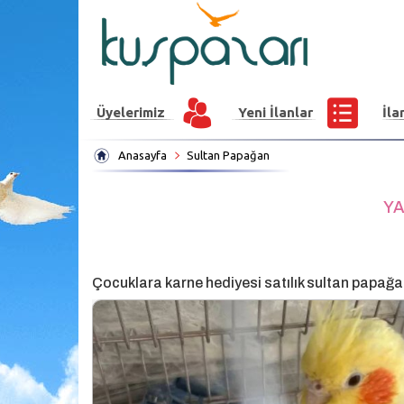
Üyelerimiz
Yeni İlanlar
İla
Anasayfa
Sultan Papağan
YA
Çocuklara karne hediyesi satılık sultan papağa