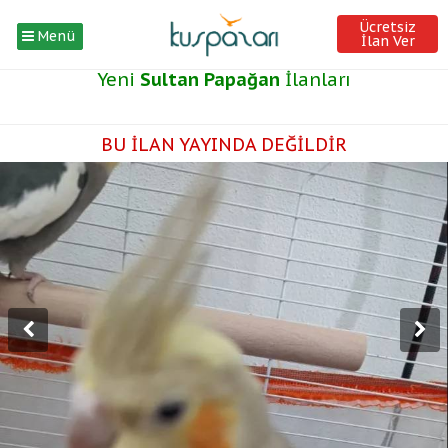
Ücretsiz
Menü
İlan Ver
Yeni
Sultan Papağan
İlanları
BU İLAN YAYINDA DEĞİLDİR