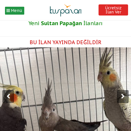
Ücretsiz
Menü
İlan Ver
Yeni
Sultan Papağan
İlanları
BU İLAN YAYINDA DEĞİLDİR