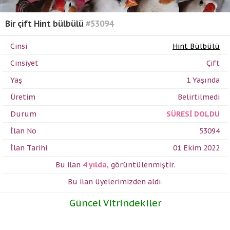
Bir çift Hint bülbülü
#53094
Cinsi
Hint Bülbülü
Cinsiyet
Çift
Yaş
1 Yaşında
Üretim
Belirtilmedi
Durum
SÜRESİ DOLDU
İlan No
53094
İlan Tarihi
01 Ekim 2022
Bu ilan
4 yılda
,
görüntülenmiştir.
Bu ilan üyelerimizden
aldı.
Güncel Vitrindekiler