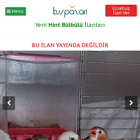
Ücretsiz
Menü
İlan Ver
Yeni
Hint Bülbülü
İlanları
BU İLAN YAYINDA DEĞİLDİR