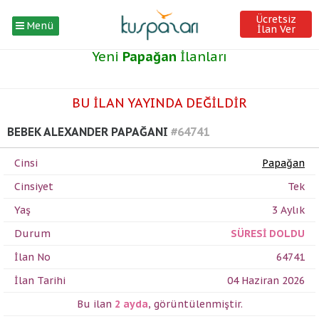
Ücretsiz
Menü
İlan Ver
Yeni
Papağan
İlanları
BU İLAN YAYINDA DEĞİLDİR
BEBEK ALEXANDER PAPAĞANI
#64741
Cinsi
Papağan
Cinsiyet
Tek
Yaş
3 Aylık
Durum
SÜRESİ DOLDU
İlan No
64741
İlan Tarihi
04 Haziran 2026
Bu ilan
2 ayda
,
görüntülenmiştir.