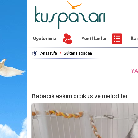
Üyelerimiz
Yeni İlanlar
İla
Anasayfa
Sultan Papağan
YA
Babacik askim cicikus ve melodiler