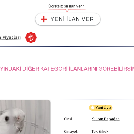
Ücretsiz bir ilan verin!
YENİ İLAN VER
n Fiyatları
YINDAKİ DİĞER KATEGORİ İLANLARINI GÖREBİLİRSİ
Yeni Üye
Cinsi
:
Sultan Papağan
Cinsiyet
: Tek Erkek