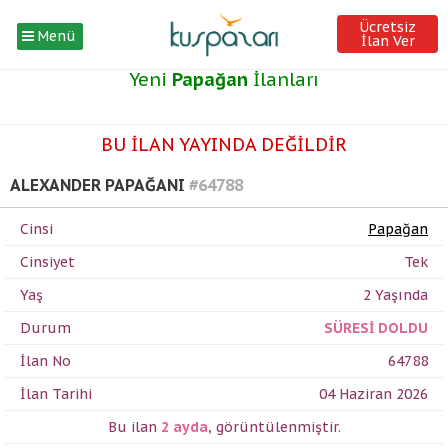
Ücretsiz
Menü
İlan Ver
Yeni
Papağan
İlanları
BU İLAN YAYINDA DEĞİLDİR
ALEXANDER PAPAĞANI
#64788
Cinsi
Papağan
Cinsiyet
Tek
Yaş
2 Yaşında
Durum
SÜRESİ DOLDU
İlan No
64788
İlan Tarihi
04 Haziran 2026
Bu ilan
2 ayda
,
görüntülenmiştir.