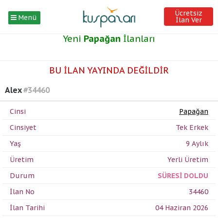
Ücretsiz
Menü
İlan Ver
Yeni
Papağan
İlanları
BU İLAN YAYINDA DEĞİLDİR
Alex
#34460
Cinsi
Papağan
Cinsiyet
Tek Erkek
Yaş
9 Aylık
Üretim
Yerli Üretim
Durum
SÜRESİ DOLDU
İlan No
34460
İlan Tarihi
04 Haziran 2026