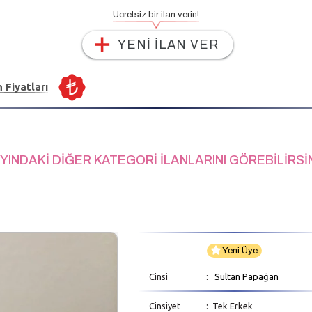
Ücretsiz bir ilan verin!
YENİ İLAN VER
n Fiyatları
YINDAKİ DİĞER KATEGORİ İLANLARINI GÖREBİLİRSİ
Yeni Üye
Cinsi
:
Sultan Papağan
Cinsiyet
: Tek Erkek