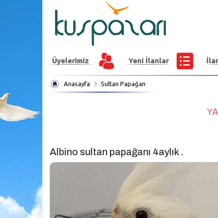
Üyelerimiz
Yeni İlanlar
İla
Anasayfa
Sultan Papağan
YA
Albino sultan papağanı 4aylık .