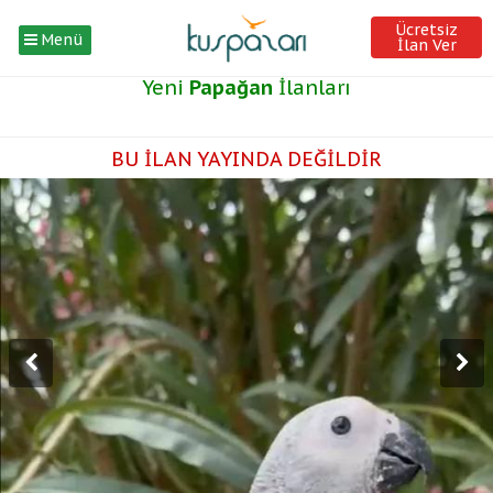
Ücretsiz
Menü
İlan Ver
Yeni
Papağan
İlanları
BU İLAN YAYINDA DEĞİLDİR