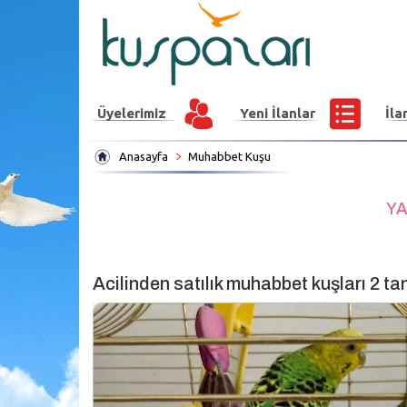
Üyelerimiz
Yeni İlanlar
İla
Anasayfa
Muhabbet Kuşu
YA
Acilinden satılık muhabbet kuşları 2 ta