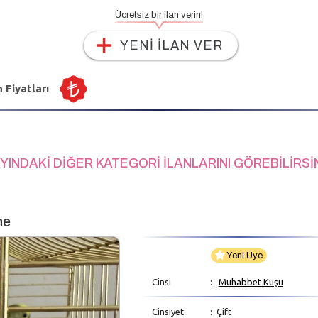
Ücretsiz bir ilan verin!
YENİ İLAN VER
n Fiyatları
YINDAKİ DİĞER KATEGORİ İLANLARINI GÖREBİLİRSİ
ne
Yeni Üye
Cinsi
:
Muhabbet Kuşu
Cinsiyet
: Çift