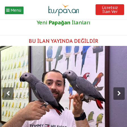
Ücretsiz
Menü
İlan Ver
Yeni
Papağan
İlanları
BU İLAN YAYINDA DEĞİLDİR