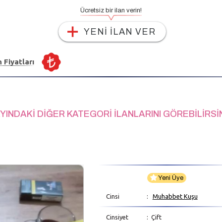
Ücretsiz bir ilan verin!
YENİ İLAN VER
n Fiyatları
YINDAKİ DİĞER KATEGORİ İLANLARINI GÖREBİLİRSİ
Yeni Üye
Cinsi
:
Muhabbet Kuşu
Cinsiyet
: Çift