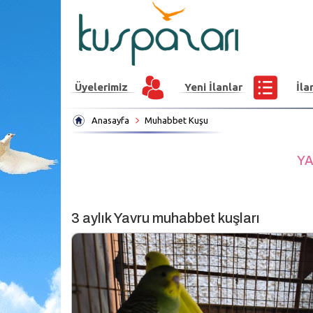
Üyelerimiz
Yeni İlanlar
İla
Anasayfa
Muhabbet Kuşu
YA
3 aylık Yavru muhabbet kuşları