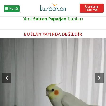
Ücretsiz
Menü
İlan Ver
Yeni
Sultan Papağan
İlanları
BU İLAN YAYINDA DEĞİLDİR