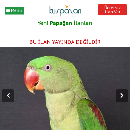
Ücretsiz
Menü
İlan Ver
Yeni
Papağan
İlanları
BU İLAN YAYINDA DEĞİLDİR