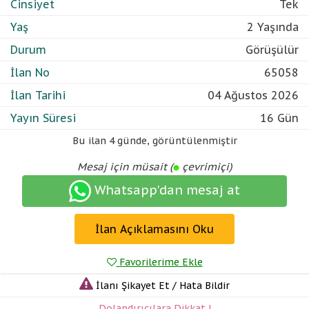
Cinsiyet
Tek
Yaş
2 Yaşında
Durum
Görüşülür
İlan No
65058
İlan Tarihi
04 Ağustos 2026
Yayın Süresi
16 Gün
Bu ilan
4 günde
,
görüntülenmiştir
Mesaj için müsait (
çevrimiçi)
Whatsapp'dan mesaj at
İlan Açıklamasını Oku
Favorilerime Ekle
İlanı Şikayet Et / Hata Bildir
Dolandırıcılara Dikkat !