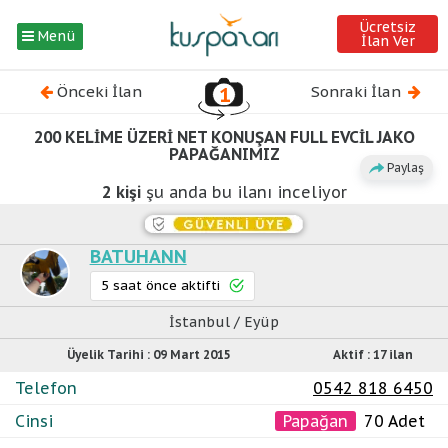
Ücretsiz
Menü
İlan Ver
Önceki İlan
1
Sonraki İlan
200 KELİME ÜZERİ NET KONUŞAN FULL EVCİL JAKO
⦿ Papağan
PAPAĞANIMIZ
Paylaş
2
kişi
şu anda bu ilanı inceliyor
BATUHANN
5 saat önce aktifti
İstanbul / Eyüp
Üyelik Tarihi : 09 Mart 2015
Aktif : 17 ilan
Telefon
0542 818 6450
Cinsi
Papağan
70 Adet