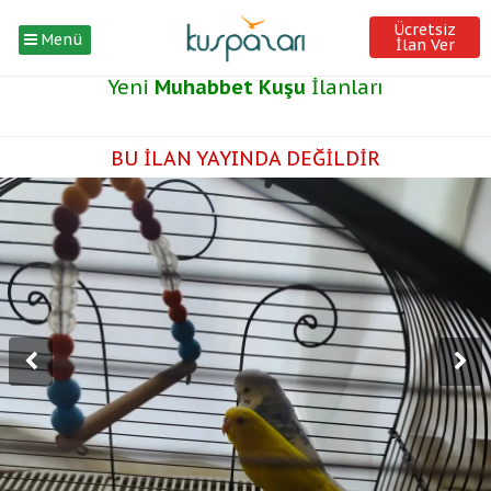
Ücretsiz
Menü
İlan Ver
Yeni
Muhabbet Kuşu
İlanları
BU İLAN YAYINDA DEĞİLDİR