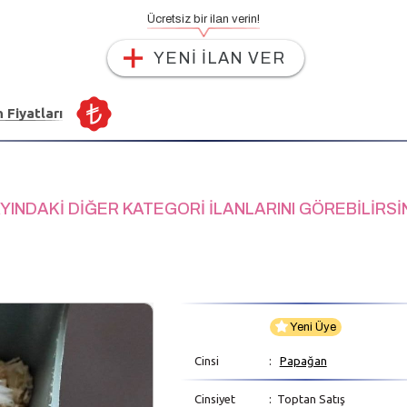
Ücretsiz bir ilan verin!
YENİ İLAN VER
n Fiyatları
YINDAKİ DİĞER KATEGORİ İLANLARINI GÖREBİLİRSİ
Yeni Üye
Cinsi
:
Papağan
Cinsiyet
: Toptan Satış