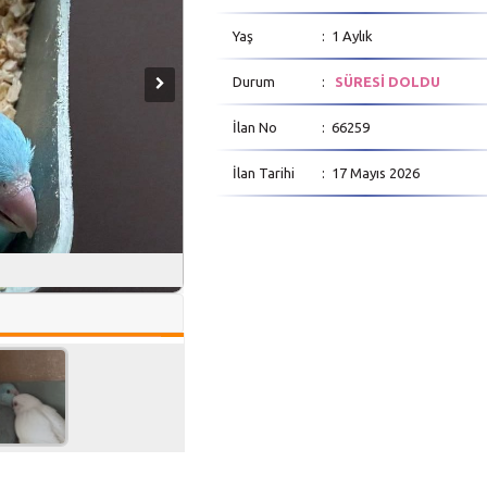
Yaş
: 1 Aylık
Durum
:
SÜRESİ DOLDU
İlan No
: 66259
İlan Tarihi
: 17 Mayıs 2026